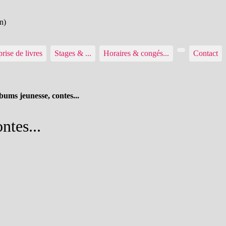
n)
rise de livres
Stages & ...
Horaires & congés...
Contact
bums jeunesse, contes...
ntes...