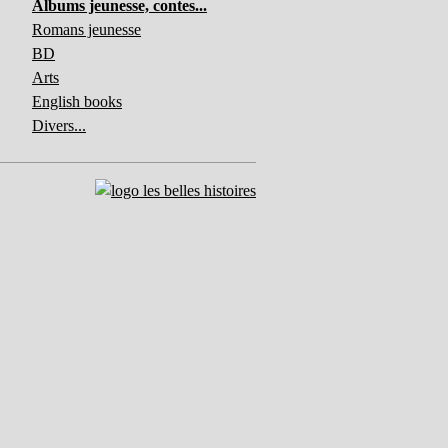
Albums jeunesse, contes...
Romans jeunesse
BD
Arts
English books
Divers...